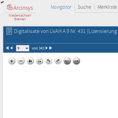
Navigator
Suche
Merkliste
Arcinsys
Niedersachsen
Bremen
Digitalisate von LkAH A 9 Nr. 431
(Lizensierung 
von 343