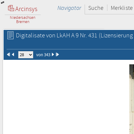
Navigator
Suche
Merkliste
Arcinsys
Niedersachsen
Bremen
Digitalisate von LkAH A 9 Nr. 431
(Lizensierung 
von 343