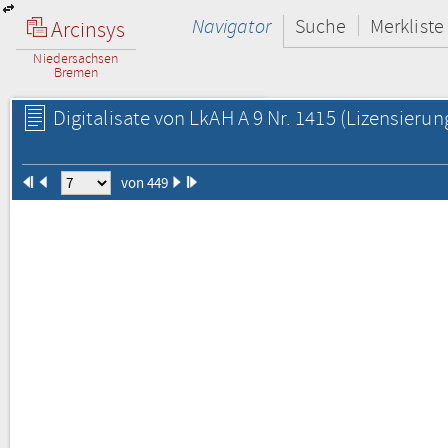
Navigator
Suche
Merkliste
Arcinsys
Niedersachsen
Bremen
Digitalisate von LkAH A 9 Nr. 1415
(Lizensierun
von 449