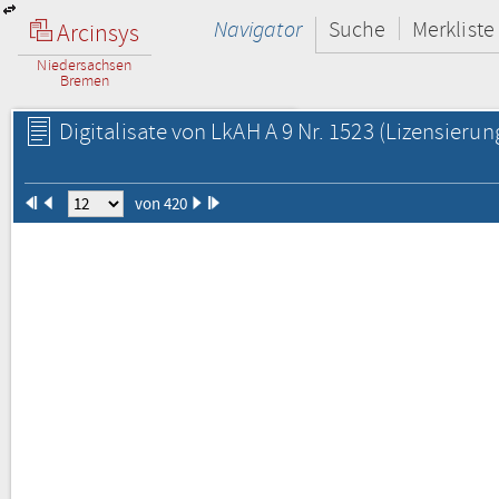
Navigator
Suche
Merkliste
Arcinsys
Niedersachsen
Bremen
Digitalisate von LkAH A 9 Nr. 1523
(Lizensierun
von 420