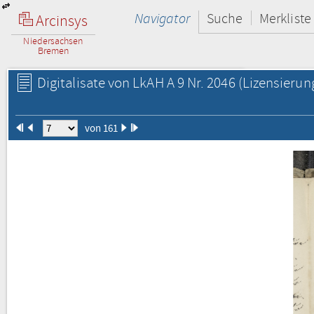
Navigator
Suche
Merkliste
Arcinsys
Niedersachsen
Bremen
Digitalisate von LkAH A 9 Nr. 2046
(Lizensierun
von 161