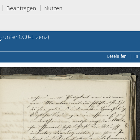
Beantragen
Nutzen
g unter CC0-Lizenz)
Lesehilfen
In