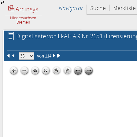
Navigator
Suche
Merkliste
Arcinsys
Niedersachsen
Bremen
Digitalisate von LkAH A 9 Nr. 2151
(Lizensierun
von 114