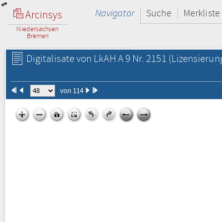
Navigator
Suche
Merkliste
Arcinsys
Niedersachsen
Bremen
Digitalisate von LkAH A 9 Nr. 2151
(Lizensierun
von 114