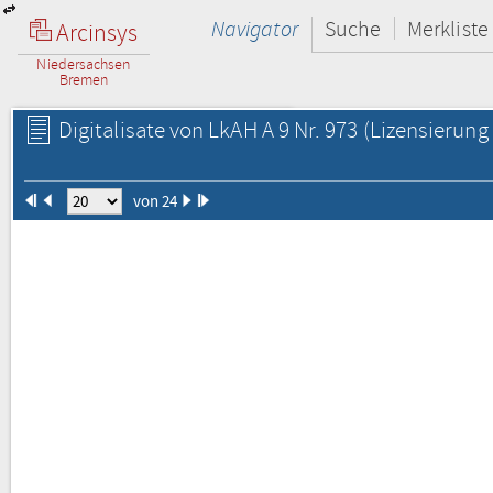
Navigator
Suche
Merkliste
Arcinsys
Niedersachsen
Bremen
Digitalisate von LkAH A 9 Nr. 973
(Lizensierung 
von 24