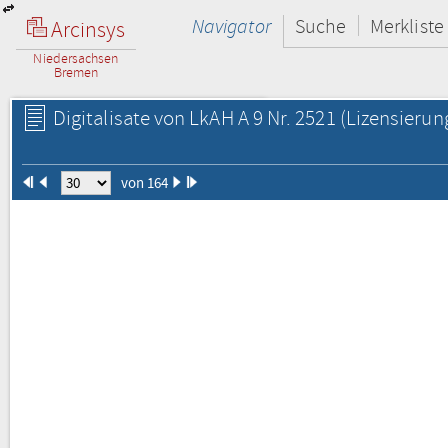
Navigator
Suche
Merkliste
Arcinsys
Niedersachsen
Bremen
Digitalisate von LkAH A 9 Nr. 2521
(Lizensierun
von 164