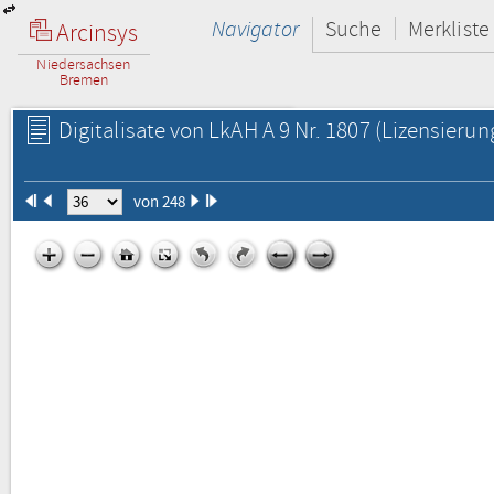
Navigator
Suche
Merkliste
Arcinsys
Niedersachsen
Bremen
Digitalisate von LkAH A 9 Nr. 1807
(Lizensierun
von 248