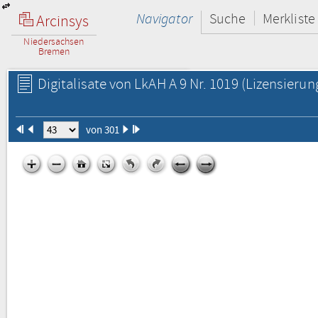
Navigator
Suche
Merkliste
Arcinsys
Niedersachsen
Bremen
Digitalisate von LkAH A 9 Nr. 1019
(Lizensierun
von 301