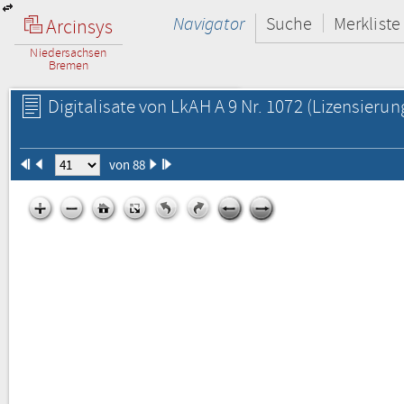
Navigator
Suche
Merkliste
Arcinsys
Niedersachsen
Bremen
Digitalisate von LkAH A 9 Nr. 1072
(Lizensierun
von 88