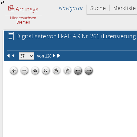
Navigator
Suche
Merkliste
Arcinsys
Niedersachsen
Bremen
Digitalisate von LkAH A 9 Nr. 261
(Lizensierung 
von 128