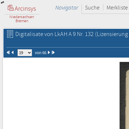
Navigator
Suche
Merkliste
Arcinsys
Niedersachsen
Bremen
Digitalisate von LkAH A 9 Nr. 132
(Lizensierung 
von 66