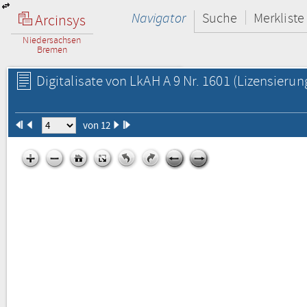
Navigator
Suche
Merkliste
Arcinsys
Niedersachsen
Bremen
Digitalisate von LkAH A 9 Nr. 1601
(Lizensierun
von 12