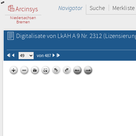
Navigator
Suche
Merkliste
Arcinsys
Niedersachsen
Bremen
Digitalisate von LkAH A 9 Nr. 2312
(Lizensierun
von 487