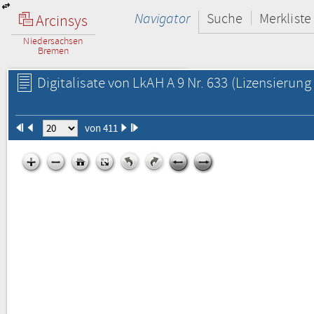
Navigator
Suche
Merkliste
Arcinsys
Niedersachsen
Bremen
Digitalisate von LkAH A 9 Nr. 633
(Lizensierung 
von 411