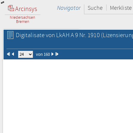
Navigator
Suche
Merkliste
Arcinsys
Niedersachsen
Bremen
Digitalisate von LkAH A 9 Nr. 1910
(Lizensierun
von 160