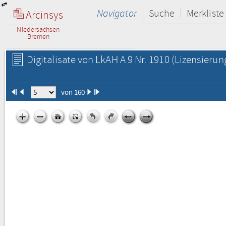
Navigator
Suche
Merkliste
Arcinsys
Niedersachsen
Bremen
Digitalisate von LkAH A 9 Nr. 1910
(Lizensierun
von 160