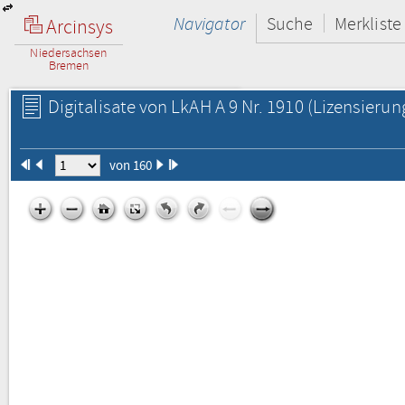
Navigator
Suche
Merkliste
Arcinsys
Niedersachsen
Bremen
Digitalisate von LkAH A 9 Nr. 1910
(Lizensierun
von 160