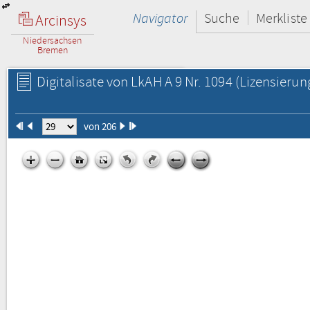
Navigator
Suche
Merkliste
Arcinsys
Niedersachsen
Bremen
Digitalisate von LkAH A 9 Nr. 1094
(Lizensierun
von 206