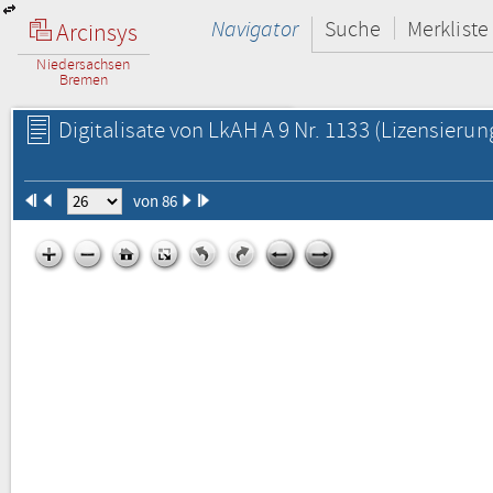
Navigator
Suche
Merkliste
Arcinsys
Niedersachsen
Bremen
Digitalisate von LkAH A 9 Nr. 1133
(Lizensierun
von 86