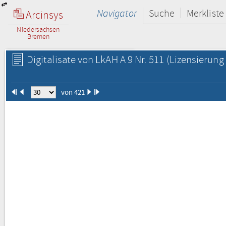
Navigator
Suche
Merkliste
Arcinsys
Niedersachsen
Bremen
Digitalisate von LkAH A 9 Nr. 511
(Lizensierung 
von 421