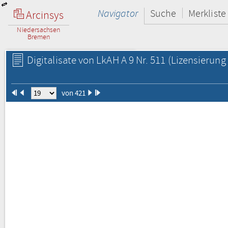
Navigator
Suche
Merkliste
Arcinsys
Niedersachsen
Bremen
Digitalisate von LkAH A 9 Nr. 511
(Lizensierung 
von 421