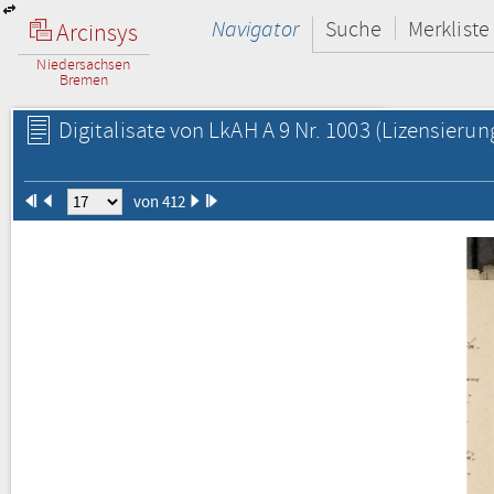
Navigator
Suche
Merkliste
Arcinsys
Niedersachsen
Bremen
Digitalisate von LkAH A 9 Nr. 1003
(Lizensierun
von 412