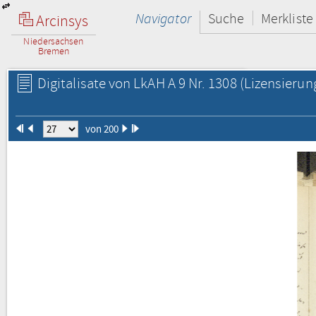
Navigator
Suche
Merkliste
Arcinsys
Niedersachsen
Bremen
Digitalisate von LkAH A 9 Nr. 1308
(Lizensierun
von 200