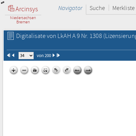
Navigator
Suche
Merkliste
Arcinsys
Niedersachsen
Bremen
Digitalisate von LkAH A 9 Nr. 1308
(Lizensierun
von 200