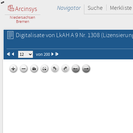
Navigator
Suche
Merkliste
Arcinsys
Niedersachsen
Bremen
Digitalisate von LkAH A 9 Nr. 1308
(Lizensierun
von 200