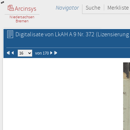
Navigator
Suche
Merkliste
Arcinsys
Niedersachsen
Bremen
Digitalisate von LkAH A 9 Nr. 372
(Lizensierung 
von 170