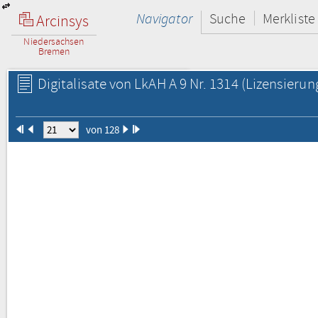
Navigator
Suche
Merkliste
Arcinsys
Niedersachsen
Bremen
Digitalisate von LkAH A 9 Nr. 1314
(Lizensierun
von 128