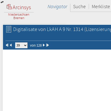
Navigator
Suche
Merkliste
Arcinsys
Niedersachsen
Bremen
Digitalisate von LkAH A 9 Nr. 1314
(Lizensierun
von 128