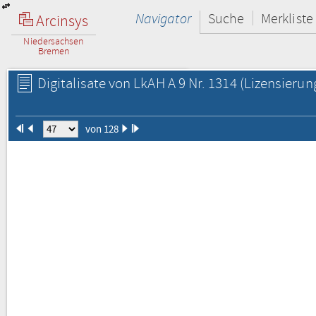
Navigator
Suche
Merkliste
Arcinsys
Niedersachsen
Bremen
Digitalisate von LkAH A 9 Nr. 1314
(Lizensierun
von 128