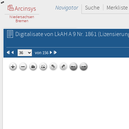
Navigator
Suche
Merkliste
Arcinsys
Niedersachsen
Bremen
Digitalisate von LkAH A 9 Nr. 1861
(Lizensierun
von 156