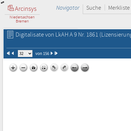
Navigator
Suche
Merkliste
Arcinsys
Niedersachsen
Bremen
Digitalisate von LkAH A 9 Nr. 1861
(Lizensierun
von 156