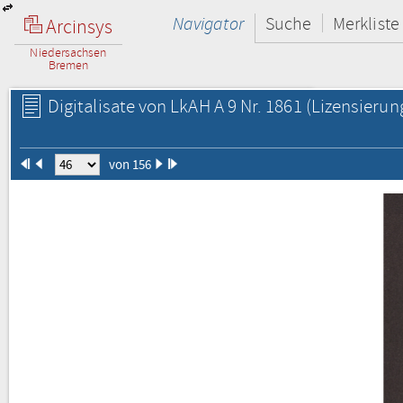
Navigator
Suche
Merkliste
Arcinsys
Niedersachsen
Bremen
Digitalisate von LkAH A 9 Nr. 1861
(Lizensierun
von 156