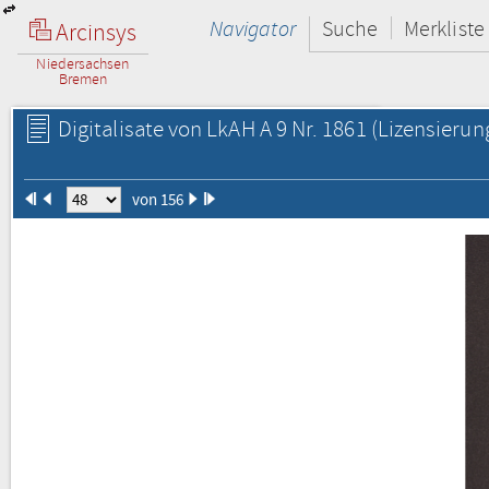
Navigator
Suche
Merkliste
Arcinsys
Niedersachsen
Bremen
Digitalisate von LkAH A 9 Nr. 1861
(Lizensierun
von 156