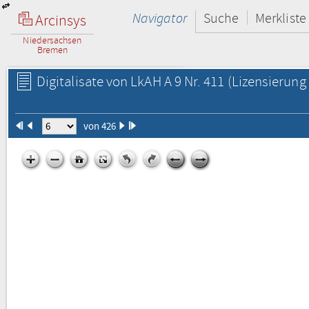
Navigator
Suche
Merkliste
Arcinsys
Niedersachsen
Bremen
Digitalisate von LkAH A 9 Nr. 411
(Lizensierung 
von 426