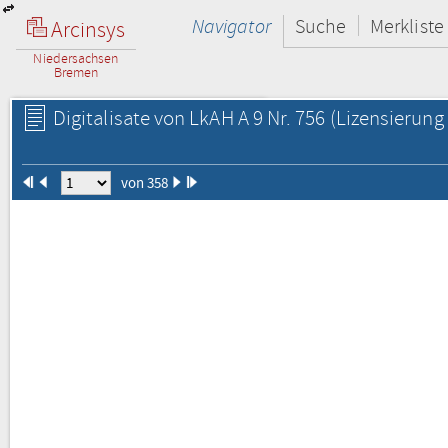
Navigator
Suche
Merkliste
Arcinsys
Niedersachsen
Bremen
Digitalisate von LkAH A 9 Nr. 756
(Lizensierung 
von 358