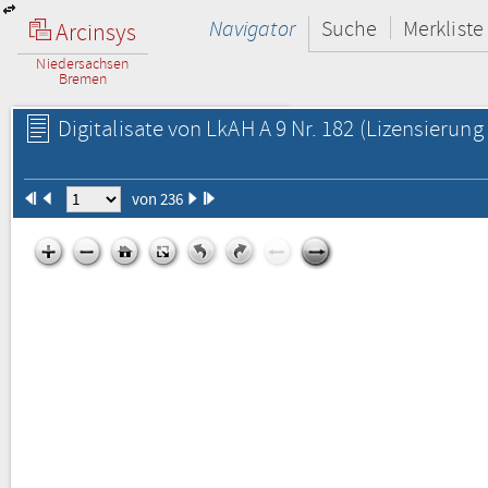
Navigator
Suche
Merkliste
Arcinsys
Niedersachsen
Bremen
Digitalisate von LkAH A 9 Nr. 182
(Lizensierung 
von 236