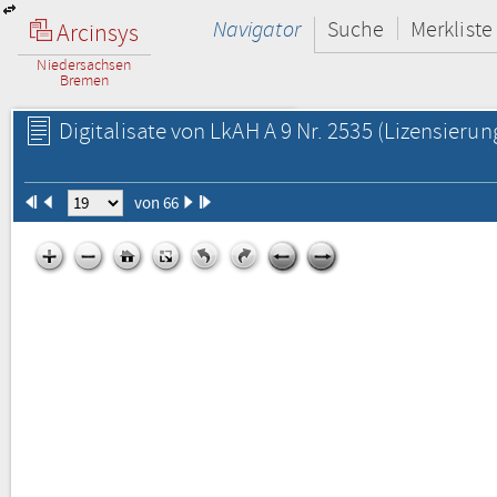
Navigator
Suche
Merkliste
Arcinsys
Niedersachsen
Bremen
Digitalisate von LkAH A 9 Nr. 2535
(Lizensierun
von 66