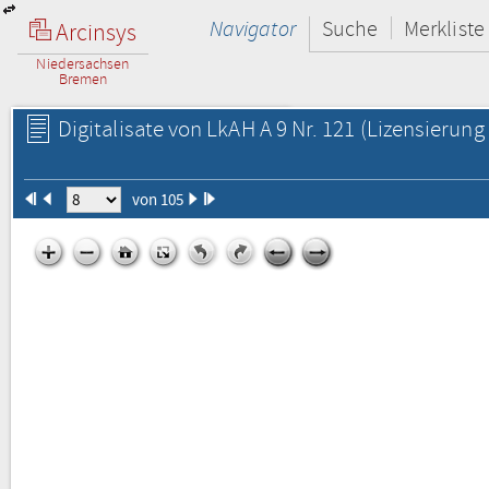
Navigator
Suche
Merkliste
Arcinsys
Niedersachsen
Bremen
Digitalisate von LkAH A 9 Nr. 121
(Lizensierung 
von 105