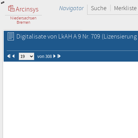
Navigator
Suche
Merkliste
Arcinsys
Niedersachsen
Bremen
Digitalisate von LkAH A 9 Nr. 709
(Lizensierung 
von 308