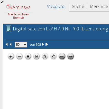
Navigator
Suche
Merkliste
Arcinsys
Niedersachsen
Bremen
Digitalisate von LkAH A 9 Nr. 709
(Lizensierung 
von 308