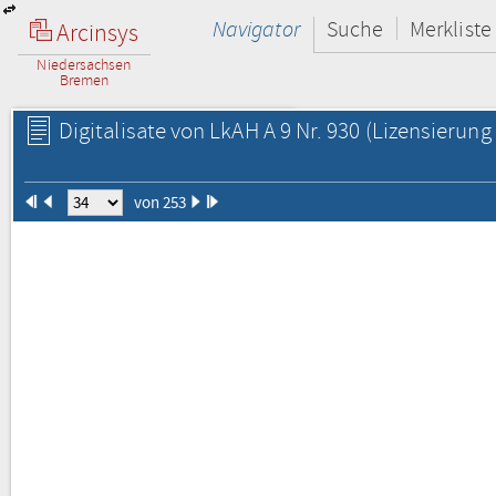
Navigator
Suche
Merkliste
Arcinsys
Niedersachsen
Bremen
Digitalisate von LkAH A 9 Nr. 930
(Lizensierung 
von 253