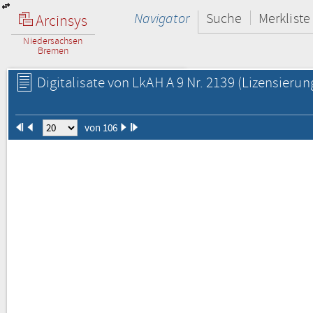
Navigator
Suche
Merkliste
Arcinsys
Niedersachsen
Bremen
Digitalisate von LkAH A 9 Nr. 2139
(Lizensierun
von 106