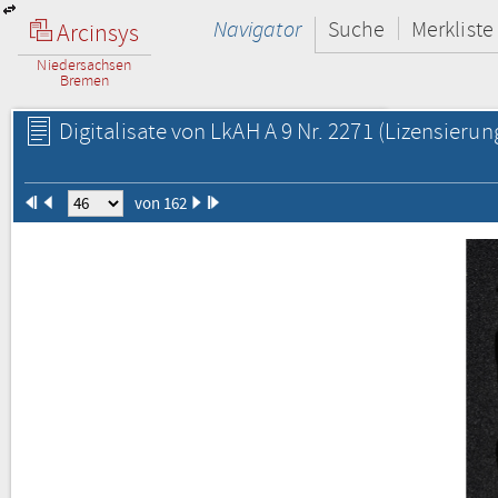
Navigator
Suche
Merkliste
Arcinsys
Niedersachsen
Bremen
Digitalisate von LkAH A 9 Nr. 2271
(Lizensierun
von 162