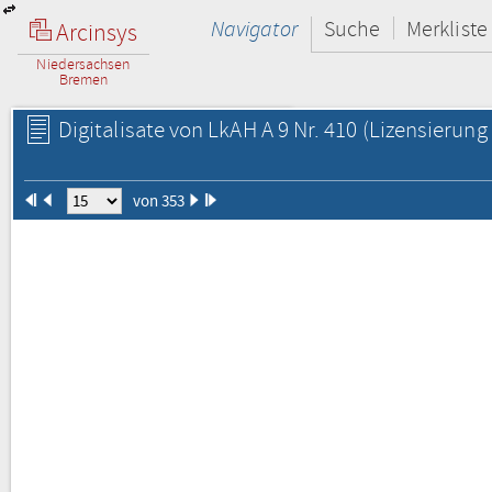
Navigator
Suche
Merkliste
Arcinsys
Niedersachsen
Bremen
Digitalisate von LkAH A 9 Nr. 410
(Lizensierung 
von 353