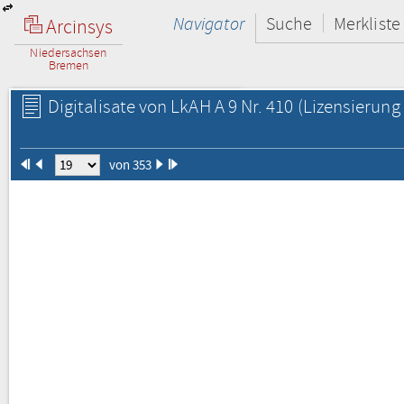
Navigator
Suche
Merkliste
Arcinsys
Niedersachsen
Bremen
Digitalisate von LkAH A 9 Nr. 410
(Lizensierung 
von 353