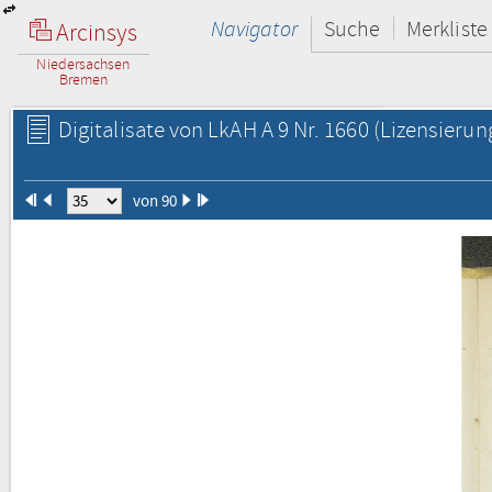
Navigator
Suche
Merkliste
Arcinsys
Niedersachsen
Bremen
Digitalisate von LkAH A 9 Nr. 1660
(Lizensierun
von 90