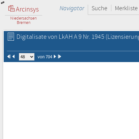
Navigator
Suche
Merkliste
Arcinsys
Niedersachsen
Bremen
Digitalisate von LkAH A 9 Nr. 1945
(Lizensierun
von 704